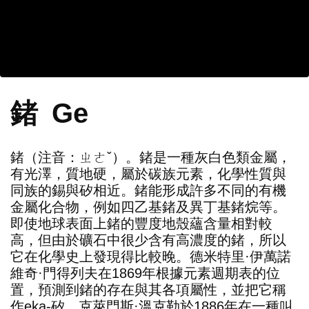
鍺
Ge
鍺（注音：ㄓㄜˇ）。鍺是一種灰白色類金屬，
有光澤，質地硬，屬於碳族元素，化學性質與
同族的錫與矽相近。鍺能形成許多不同的有機
金屬化合物，例如四乙基鍺及異丁基鍺烷等。
即使地球表面上鍺的豐度地殼蘊含量相對較
高，但由於礦石中很少含有高濃度的鍺，所以
它在化學史上發現得比較晚。德米特里·伊萬諾
維奇·門得列夫在1869年根據元素週期表的位
置，預測到鍺的存在與其各項屬性，並把它稱
作eka-矽。克萊門斯·溫克勒於1886年在一種叫