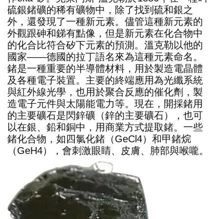
硫銀鍺礦的稀有礦物中，除了找到硫和銀之
外，還發現了一種新元素。儘管這種新元素的
外觀跟砷和銻有點像，但是新元素在化合物中
的化合比符合矽下元素的預測。溫克勒以他的
國家——德國的拉丁語名來為這種元素命名。
鍺是一種重要的半導體材料，用於製造電晶體
及各種電子裝置。主要的終端應用為光纖系統
與紅外線光學，也用於聚合反應的催化劑，製
造電子元件與太陽能電力等。現在，開採鍺用
的主要礦石是閃鋅礦（鋅的主要礦石），也可
以在銀、鉛和銅中，用商業方式提取鍺。一些
鍺化合物，如四氯化鍺（GeCl4）和甲鍺烷
（GeH4），會刺激眼睛、皮膚、肺部與喉嚨。