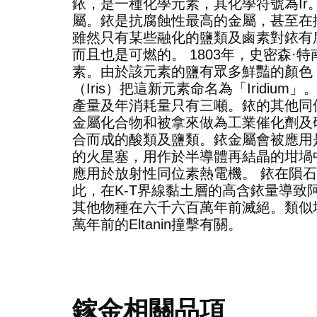
銥，是一種化學元素，其化學符號為I
屬。銥是抗腐蝕性最高的金屬，甚至在攝
雖然只有某些融化的鹽類及鹵素對銥有
而且也是可燃的。 1803年，史密森
素。由於該元素的鹽有眾多鮮豔的顏色
（Iris）把這新元素命名為「Iridi
產量及年消耗量只有三噸。銥的其他同
金屬化合物和被拿來做為工業催化劑及
合而成的酸類及鹽類。銥金屬會被應用
的火星塞，用作於半導體再結晶的坩堝
應用於放射性同位素熱電機。 銥在隕
此，在K-T界線黏土層的高含銥量導
其他物種在六千六百萬年前滅絕。類似
萬年前的Eltanin撞擊有關。
鎵金相關品項