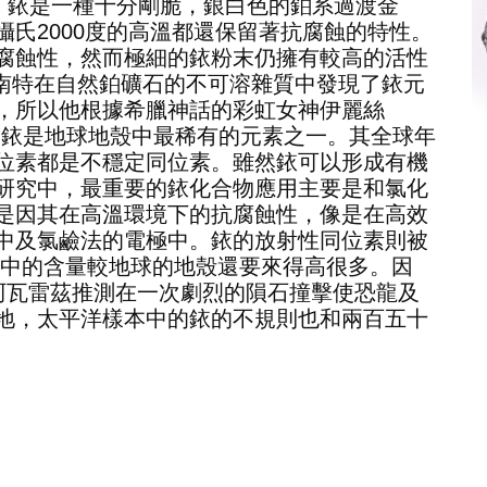
r。銥是一種十分剛脆，銀白色的鉑系過渡金
氏2000度的高溫都還保留著抗腐蝕的特性。
腐蝕性，然而極細的銥粉末仍擁有較高的活性
·特南特在自然鉑礦石的不可溶雜質中發現了銥元
，所以他根據希臘神話的彩虹女神伊麗絲
um」。銥是地球地殼中最稀有的元素之一。其全球年
位素都是不穩定同位素。雖然銥可以形成有機
研究中，最重要的銥化合物應用主要是和氯化
是因其在高溫環境下的抗腐蝕性，像是在高效
中及氯鹼法的電極中。銥的放射性同位素則被
石中的含量較地球的地殼還要來得高很多。因
致阿瓦雷茲推測在一次劇烈的隕石撞擊使恐龍及
地，太平洋樣本中的銥的不規則也和兩百五十