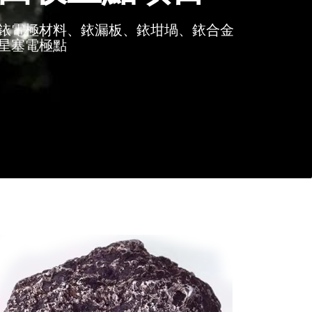
銥電極材料、銥漏板、銥坩堝、銥合金
星塞電極點