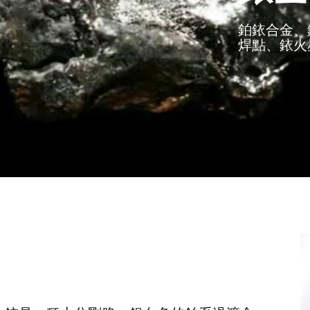
鉑銥合金、
焊點、銥火