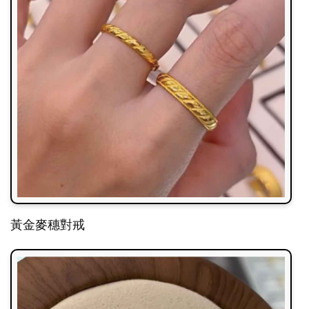
黃金麥穗對戒