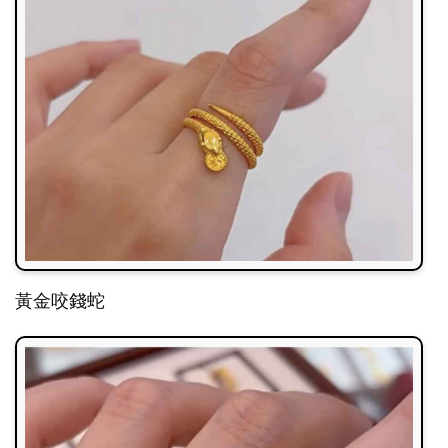
黃金咬錢蛇