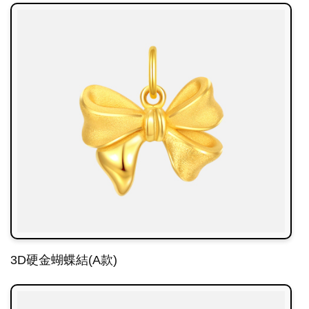
3D硬金蝴蝶結(A款)