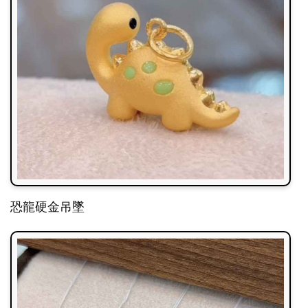
恐龍硬金吊墜